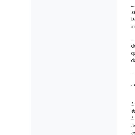
.
s
l
in
.
d
q
d
...
.
L
é
L'
c
c