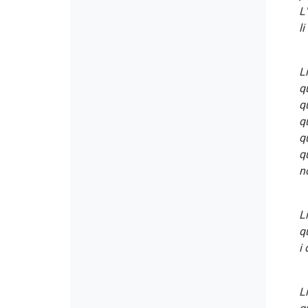
L'
l
L
q
q
qu
q
q
n
L
q
i
L