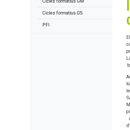
Cicles formatius GM
Cicles formatius GS
PFI
E
c
p
L
b
A
l
l
S
M
p
a
d