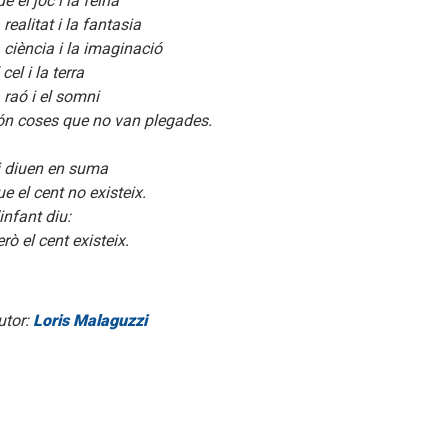
e el joc i la feina
 realitat i la fantasia
a ciència i la imaginació
 cel i la terra
a raó i el somni
ón coses que no van plegades.
i diuen en suma
ue el cent no existeix.
infant diu:
rò el cent existeix.
utor:
Loris Malaguzzi