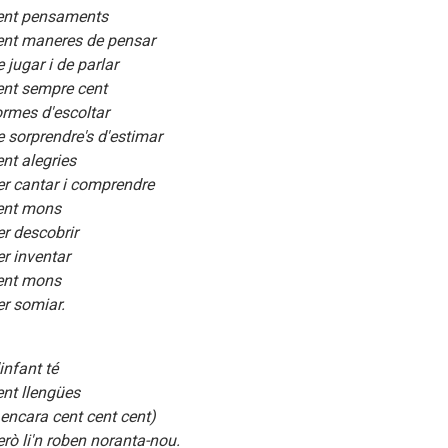
ent pensaments
ent maneres de pensar
e jugar i de parlar
ent sempre cent
ormes d'escoltar
e sorprendre's d'estimar
ent alegries
er cantar i comprendre
ent mons
er descobrir
er inventar
ent mons
er somiar.
infant té
ent llengües
i encara cent cent cent)
erò li'n roben noranta-nou.