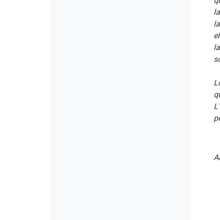
qu
la
l
el
l
s
L
q
L'
pe
A