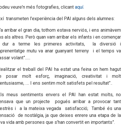
odeu veure'n més fotografies, clicant
aquí.
ixí transmeten l’experiència del PAI alguns dels alumnes:
Va arribar el gran dia, tothom estava nerviós, i ens animàvem
ns als altres. Però quan vam arribar els infants i en començar
 dur a terme les primeres activitats, la diversió i
’aprenentatge mutu va anar guanyant terreny i el temps va
ssar volant”......
Realitzar el treball del PAI ha estat una feina on hem hagut
e posar molt esforç, imaginació, creativitat i molt
’entusiasme, …. I ens sentim molt satisfets pel resultat”..
Els meus sentiments envers el PAI han estat molts, no
ensava que un projecte pogués arribar a provocar tant
’estrès i a la mateixa vegada satisfacció; També és una
ensació de nostàlgia, ja que deixes enrere una etapa de la
eva vida amb persones que s’han convertit en importants”.