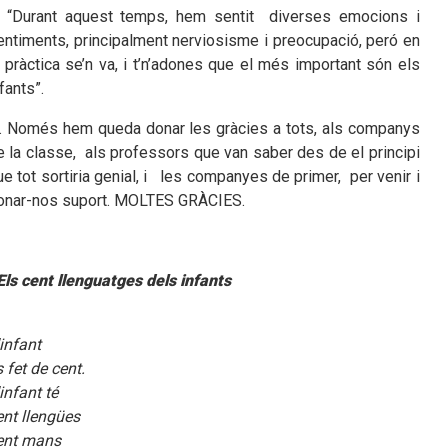
... “Durant aquest temps, hem sentit diverses emocions i
entiments, principalment nerviosisme i preocupació, peró en
a pràctica se’n va, i t’n’adones que el més important són els
fants”.
.... Només hem queda donar les gràcies a tots, als companys
e la classe, als professors que van saber des de el principi
ue tot sortiria genial, i les companyes de primer, per venir i
onar-nos suport. MOLTES GRÀCIES.
Els cent llenguatges dels infants
'infant
s fet de cent.
infant té
ent llengües
ent mans