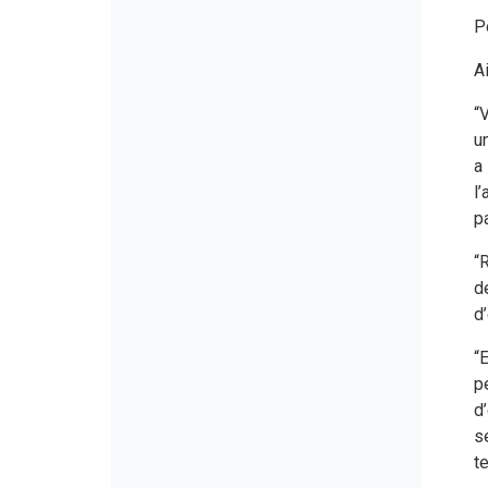
P
A
“
u
a
l
pa
“
d
d
“
p
d
s
t