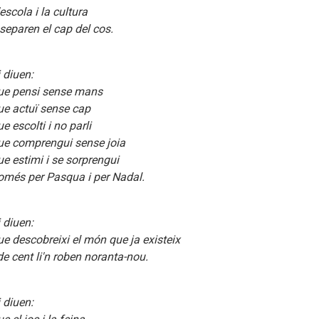
escola i la cultura
i separen el cap del cos.
i diuen:
ue pensi sense mans
ue actuï sense cap
e escolti i no parli
ue comprengui sense joia
ue estimi i se sorprengui
omés per Pasqua i per Nadal.
i diuen:
ue descobreixi el món que ja existeix
 de cent li'n roben noranta-nou.
i diuen: