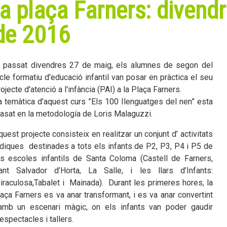
la plaça Farners: divend
de 2016
l passat divendres 27 de maig, els alumnes de segon del
icle formatiu d'educació infantil van posar en pràctica el seu
rojecte d'atenció a l'infància (PAI) a la Plaça Farners.
a temàtica d’aquest curs ”Els 100 llenguatges del nen” esta
asat en la metodología de Loris Malaguzzi.
quest projecte consisteix en realitzar un conjunt d’ activitats
údiques destinades a tots els infants de P2, P3, P4 i P5 de
es escoles infantils de Santa Coloma (Castell de Farners,
ant Salvador d’Horta, La Salle, i les llars d’Infants:
iraculosa,Tabalet i Mainada). Durant les primeres hores, la
laça Farners es va anar transformant, i es va anar convertint
mb un escenari màgic, on els infants van poder gaudir
’espectacles i tallers.