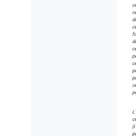
c
c
d
c
f
d
c
p
c
p
p
c
p
L'
c
(
p