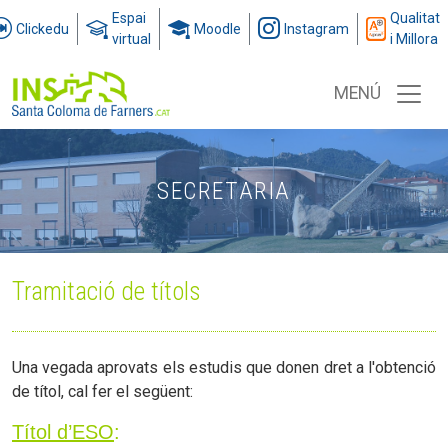
Espai
Qualitat
Clickedu
Moodle
Instagram
virtual
i Millora
MENÚ
SECRETARIA
Tramitació de títols
Una vegada aprovats els estudis que donen dret a l'obtenció
de títol, cal fer el següent:
Títol d’ESO
: