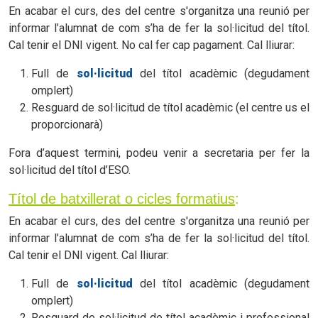
En acabar el curs, des del centre s'organitza una reunió per
informar l’alumnat de com s’ha de fer la sol·licitud del títol.
Cal tenir el DNI vigent. No cal fer cap pagament. Cal lliurar:
Full d
e
sol·licitud
del títol acadèmic (degudament
omplert)
Resguard de sol·licitud de títol acadèmic (el centre us el
proporcionarà)
Fora d’aquest termini, podeu venir a secretaria per fer la
sol·licitud del títol d’ESO.
Títol de batxillerat o cicles formatius
:
En acabar el curs, des del centre s'organitza una reunió per
informar l’alumnat de com s’ha de fer la sol·licitud del títol.
Cal tenir el DNI vigent. Cal lliurar:
Full d
e
sol·licitud
d
el títol acadèmic (degudament
omplert)
Resguard de sol·licitud de títol acadèmic i professional