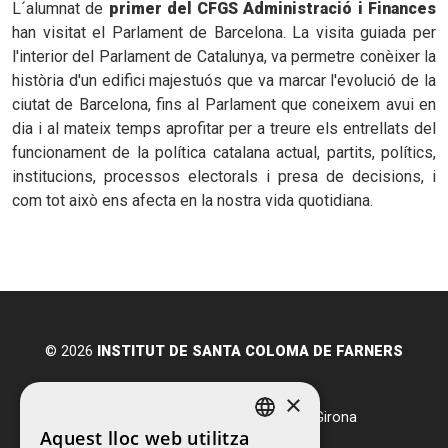
L´alumnat de
primer del CFGS Administració i Finances
han visitat el Parlament de Barcelona. La visita guiada per
l'interior del Parlament de Catalunya, va permetre conèixer la
història d'un edifici majestuós que va marcar l'evolució de la
ciutat de Barcelona, fins al Parlament que coneixem avui en
dia i al mateix temps aprofitar per a treure els entrellats del
funcionament de la política catalana actual, partits, polítics,
institucions, processos electorals i presa de decisions, i
com tot això ens afecta en la nostra vida quotidiana.
© 2026
INSTITUT DE SANTA COLOMA DE FARNERS
Avda. Salvador Espriu, s/n
×
17430
Santa Coloma de Farners
-
Girona
Aquest lloc web utilitza
T.
972 84 21 05
CATALAN