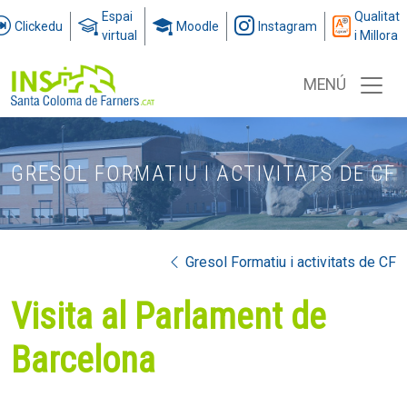
Espai
Qualitat
Clickedu
Moodle
Instagram
virtual
i Millora
MENÚ
GRESOL FORMATIU I ACTIVITATS DE CF
Gresol Formatiu i activitats de CF
Visita al Parlament de
Barcelona