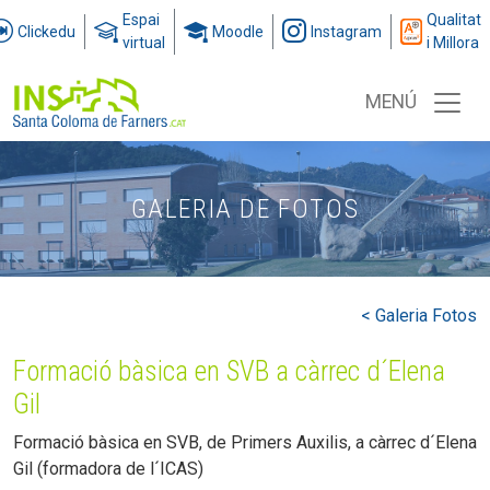
Espai
Qualitat
Clickedu
Moodle
Instagram
virtual
i Millora
MENÚ
GALERIA DE FOTOS
< Galeria Fotos
Formació bàsica en SVB a càrrec d´Elena
Gil
Formació bàsica en SVB, de Primers Auxilis, a càrrec d´Elena
Gil (formadora de l´ICAS)