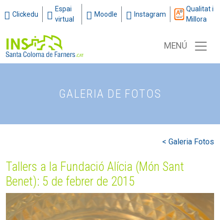
Espai
Qualitat i
Clickedu
Moodle
Instagram
virtual
Millora
MENÚ
GALERIA DE FOTOS
< Galeria Fotos
Tallers a la Fundació Alícia (Món Sant
Benet): 5 de febrer de 2015