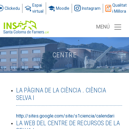
Espai
Qualitat
Clickedu
Moodle
Instagram
virtual
i Millora
MENÚ
CENTRE
LA PÀGINA DE LA CIÈNCIA . CIÈNCIA
SELVA I
http://sites.google.com/site/s1ciencia/calendari
LA WEB DEL CENTRE DE RECURSOS DE LA