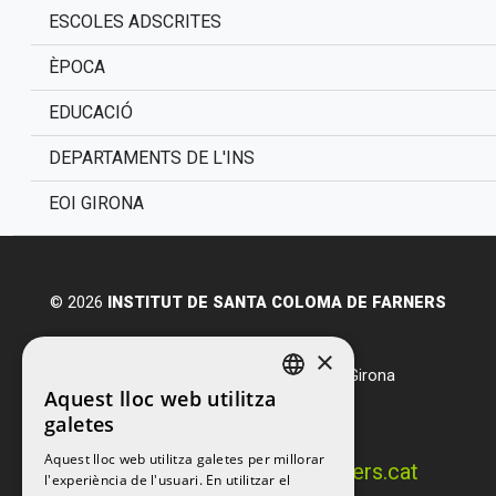
ESCOLES ADSCRITES
ÈPOCA
EDUCACIÓ
DEPARTAMENTS DE L'INS
EOI GIRONA
© 2026
INSTITUT DE SANTA COLOMA DE FARNERS
Avda. Salvador Espriu, s/n
×
17430
Santa Coloma de Farners
-
Girona
Aquest lloc web utilitza
T.
972 84 21 05
CATALAN
galetes
F. 972 84 09 08
CATALAN
Aquest lloc web utilitza galetes per millorar
info@iessantacolomadefarners.cat
l'experiència de l'usuari. En utilitzar el