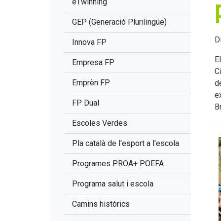
eTwinning
GEP (Generació Plurilingüe)
D
Innova FP
E
Empresa FP
C
Emprèn FP
d
e
FP Dual
B
Escoles Verdes
Pla català de l'esport a l'escola
Programes PROA+ POEFA
Programa salut i escola
Camins històrics