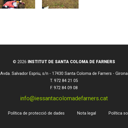
© 2026
INSTITUT DE SANTA COLOMA DE FARNERS
Avda. Salvador Espriu, s/n
-
17430
Santa Coloma de Farners
-
Girona
T.
972 84 21 05
F. 972 84 09 08
info@iessantacolomadefarners.cat
Política de protecció de dades
Nota legal
Política s