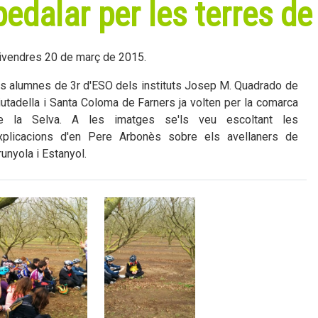
pedalar per les terres de
ivendres 20 de març de 2015.
ls alumnes de 3r d'ESO dels instituts Josep M. Quadrado de
iutadella i Santa Coloma de Farners ja volten per la comarca
e la Selva. A les imatges se'ls veu escoltant les
xplicacions d'en Pere Arbonès sobre els avellaners de
runyola i Estanyol.