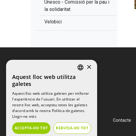
Unesco - Comissió per la pau i
la solidaritat
Velobici
×
Aquest lloc web utilitza
CATALAN
galetes
CATALAN
Aquest lloc web utilitza galetes per millorar
l'experiència de l'usuari. En utilitzar el
nostre lloc web, accepteu totes les galetes
d’acord amb la nostra Política de galetes.
Llegir-ne més
Contacte
ACCEPTA-HO TOT
REBUTJA-HO TOT