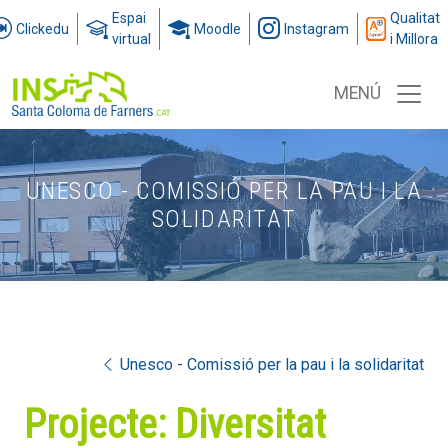
Espai
Qualitat
Clickedu
Moodle
Instagram
virtual
i Millora
MENÚ
UNESCO - COMISSIÓ PER LA PAU I LA
SOLIDARITAT
Unesco - Comissió per la pau i la solidaritat
Projecte: Diversitat